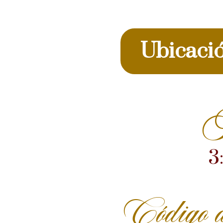
Ubicaci
H
3
Código d