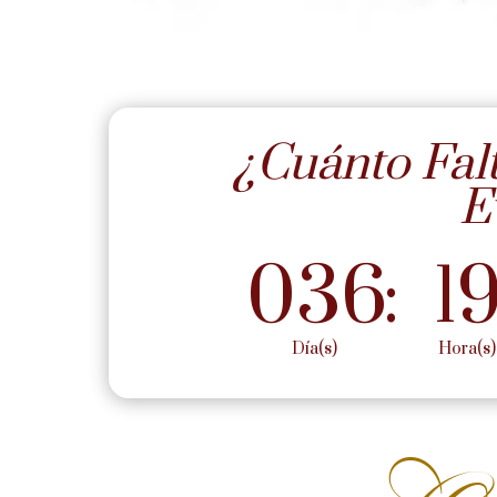
¿Cuánto Fal
E
036
:
1
Día(s)
Hora(s)