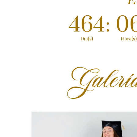
E
464
:
0
Día(s)
Hora(s)
Galerí