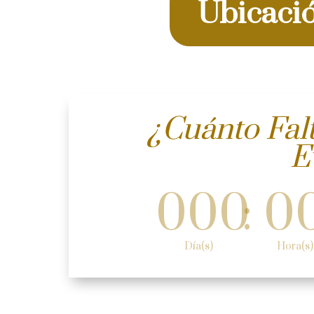
Ubicaci
¿Cuánto Fal
E
000
:
0
Día(s)
Hora(s)